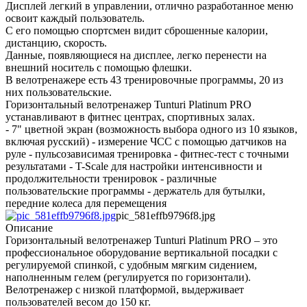
Дисплей легкий в управлении, отлично разработанное меню
освоит каждый пользователь.
С его помощью спортсмен видит сброшенные калории,
дистанцию, скорость.
Данные, появляющиеся на дисплее, легко перенести на
внешний носитель с помощью флешки.
В велотренажере есть 43 тренировочные программы, 20 из
них пользовательские.
Горизонтальный велотренажер Tunturi Platinum PRO
устанавливают в фитнес центрах, спортивных залах.
- 7" цветной экран (возможность выбора одного из 10 языков,
включая русский) - измерение ЧСС с помощью датчиков на
руле - пульсозависимая тренировка - фитнес-тест с точными
результатами - T-Scale для настройки интенсивности и
продолжительности тренировок - различные
пользовательские программы - держатель для бутылки,
передние колеса для перемещения
pic_581effb9796f8.jpg
Описание
Горизонтальный велотренажер Tunturi Platinum PRO – это
профессиональное оборудование вертикальной посадки с
регулируемой спинкой, с удобным мягким сидением,
наполненным гелем (регулируется по горизонтали).
Велотренажер с низкой платформой, выдерживает
пользователей весом до 150 кг.