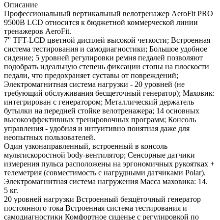
Описание
Профессиональный вертикальный велотренажер AeroFit PRO
9500B LCD относится к бюджетной коммерческой линии
тренажеров AeroFit.
7'' TFT-LCD цветной дисплей высокой четкости; Встроенная
система тестирования и самодиагностики; Большое удобное
сидение; 5 уровней регулировки ремня педалей позволяют
подобрать идеальную степень фиксации стопы на плоскости
педали, что предохраняет суставы от повреждений;
Электромагнитная система нагрузки - 20 уровней (не
требующий обслуживания бесщеточный генератор); Маховик:
интегрирован с генератором; Металлический держатель
бутылки на передней стойке велотренажера; 14 основных
высокоэффективных тренировочных программ; Консоль
управления - удобная и интуитивно понятная даже для
неопытных пользователей.
Один узконаправленный, встроенный в консоль
мультискоростной body-вентилятор; Сенсорные датчики
измерения пульса расположены на эргономичных рукоятках +
телеметрия (совместимость с нагрудными датчиками Polar).
Электромагнитная система нагружения Масса маховика: 14.
5 кг.
20 уровней нагрузки Встроенный безщёточный генератор
постоянного тока Встроенная система тестирования и
самодиагностики Комфортное сиденье с регулировкой по