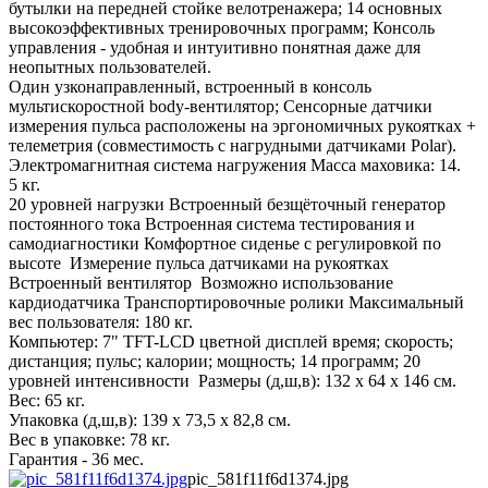
бутылки на передней стойке велотренажера; 14 основных
высокоэффективных тренировочных программ; Консоль
управления - удобная и интуитивно понятная даже для
неопытных пользователей.
Один узконаправленный, встроенный в консоль
мультискоростной body-вентилятор; Сенсорные датчики
измерения пульса расположены на эргономичных рукоятках +
телеметрия (совместимость с нагрудными датчиками Polar).
Электромагнитная система нагружения Масса маховика: 14.
5 кг.
20 уровней нагрузки Встроенный безщёточный генератор
постоянного тока Встроенная система тестирования и
самодиагностики Комфортное сиденье с регулировкой по
высоте Измерение пульса датчиками на рукоятках
Встроенный вентилятор Возможно использование
кардиодатчика Транспортировочные ролики Максимальный
вес пользователя: 180 кг.
Компьютер: 7" TFT-LCD цветной дисплей время; скорость;
дистанция; пульс; калории; мощность; 14 программ; 20
уровней интенсивности Размеры (д,ш,в): 132 х 64 х 146 см.
Вес: 65 кг.
Упаковка (д,ш,в): 139 х 73,5 х 82,8 см.
Вес в упаковке: 78 кг.
Гарантия - 36 мес.
pic_581f11f6d1374.jpg