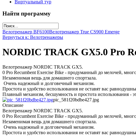
Виртуальный тур
Найти программу
Велотренажер ВF6100
Велотренажер True CS900 Emerge
Вернуться к: Велотренажеры
NORDIC TRACK GX5.0 Pro Rec
Велотренажер NORDIC TRACK GX5.
0 Pro Recumbent Exercise Bike - продуманный до мелочей, мн
Незаменимая вещь для домашнего спортзала.
Очень надежный и долговечный механизм.
Простота и удобство использования не оставят вас равнодушн
Плавный механизм, бесшумность и простота использования - э
pic_581f20bdbe427.jpg
Описание
Велотренажер NORDIC TRACK GX5.
0 Pro Recumbent Exercise Bike - продуманный до мелочей, мн
Незаменимая вещь для домашнего спортзала.
Очень надежный и долговечный механизм.
Простота и удобство использования не оставят вас равнодушн