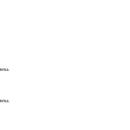
века.
века.