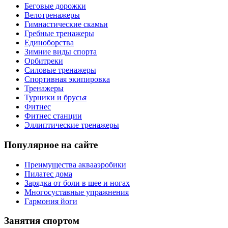
Беговые дорожки
Велотренажеры
Гимнастические скамьи
Гребные тренажеры
Единоборства
Зимние виды спорта
Орбитреки
Силовые тренажеры
Спортивная экипировка
Тренажеры
Турники и брусья
Фитнес
Фитнес станции
Эллиптические тренажеры
Популярное на сайте
Преимущества аквааэробики
Пилатес дома
Зарядка от боли в шее и ногах
Многосуставные упражнения
Гармония йоги
Занятия спортом