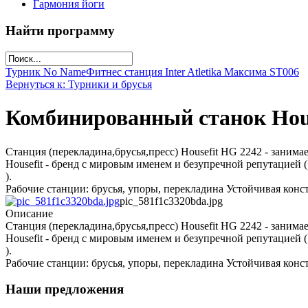
Гармония йоги
Найти программу
Турник No Name
Фитнес станция Inter Atletika Максима SТ006
Вернуться к: Турники и брусья
Комбинированный станок Hou
Станция (перекладина,брусья,пресс) Housefit HG 2242 - заним
Housefit - бренд с мировым именем и безупречной репутацией (
).
Рабочие станции: брусья, упоры, перекладина Устойчивая конс
pic_581f1c3320bda.jpg
Описание
Станция (перекладина,брусья,пресс) Housefit HG 2242 - заним
Housefit - бренд с мировым именем и безупречной репутацией (
).
Рабочие станции: брусья, упоры, перекладина Устойчивая конс
Наши предложения