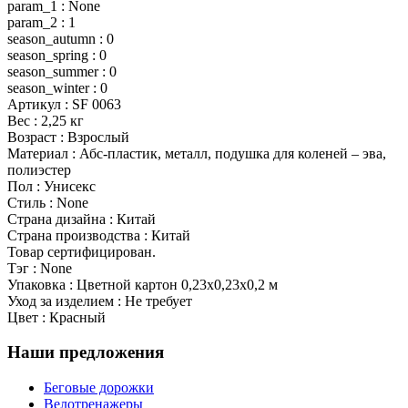
param_1 : None
param_2 : 1
season_autumn : 0
season_spring : 0
season_summer : 0
season_winter : 0
Артикул : SF 0063
Вес : 2,25 кг
Возраст : Взрослый
Материал : Абс-пластик, металл, подушка для коленей – эва,
полиэстер
Пол : Унисекс
Стиль : None
Страна дизайна : Китай
Страна производства : Китай
Товар сертифицирован.
Тэг : None
Упаковка : Цветной картон 0,23x0,23x0,2 м
Уход за изделием : Не требует
Цвет : Красный
Наши предложения
Беговые дорожки
Велотренажеры