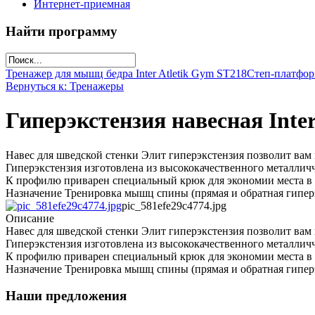
Интернет-приемная
Найти программу
Тренажер для мышц бедра Inter Atletik Gym ST218
Степ-платфо
Вернуться к: Тренажеры
Гиперэкстензия навесная Inter A
Навес для шведской стенки Элит гиперэкстензия позволит ва
Гиперэкстензия изготовлена из высококачественного металличч
К профилю приварен специальный крюк для экономии места в
Назначение Тренировка мышц спины (прямая и обратная гиперэ
pic_581efe29c4774.jpg
Описание
Навес для шведской стенки Элит гиперэкстензия позволит ва
Гиперэкстензия изготовлена из высококачественного металличч
К профилю приварен специальный крюк для экономии места в
Назначение Тренировка мышц спины (прямая и обратная гиперэ
Наши предложения