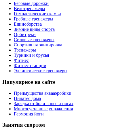
Беговые дорожки
Велотренажеры
Гимнастические скамьи
Гребные тренажеры
Единоборства
Зимние виды спорта
Орбитреки
Силовые тренажеры
Спортивная экипировка
Тренажеры
Турники и брусья
Фитнес
Фитнес станции
Эллиптические тренажеры
Популярное на сайте
Преимущества аквааэробики
Пилатес дома
Зарядка от боли в шее и ногах
Многосуставные упражнения
Гармония йоги
Занятия спортом