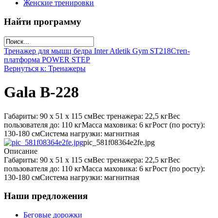
Женские тренировки
Найти программу
Тренажер для мышц бедра Inter Atletik Gym ST218
Степ-
платформа POWER STEP
Вернуться к: Тренажеры
Gala B-228
Габариты: 90 х 51 х 115 смВес тренажера: 22,5 кгВес
пользователя до: 110 кгМасса маховика: 6 кгРост (по росту):
130-180 смСистема нагрузки: магнитная
pic_581f08364e2fe.jpg
Описание
Габариты: 90 х 51 х 115 смВес тренажера: 22,5 кгВес
пользователя до: 110 кгМасса маховика: 6 кгРост (по росту):
130-180 смСистема нагрузки: магнитная
Наши предложения
Беговые дорожки