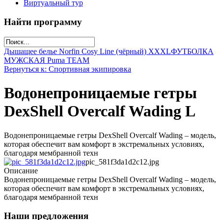
Виртуальный тур
Найти программу
Дышащее белье Norfin Cosy Line (чёрный) XXXL
ФУТБОЛКА
МУЖСКАЯ Puma TEAM
Вернуться к: Спортивная экипировка
Водонепроницаемые гетры
DexShell Overcalf Wading L
Водонепроницаемые гетры DexShell Overcalf Wading – модель,
которая обеспечит вам комфорт в экстремальных условиях,
благодаря мембранной техн
pic_581f3da1d2c12.jpg
Описание
Водонепроницаемые гетры DexShell Overcalf Wading – модель,
которая обеспечит вам комфорт в экстремальных условиях,
благодаря мембранной техн
Наши предложения