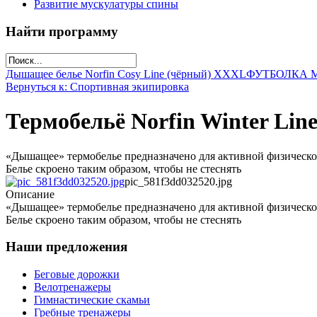
Развитие мускулатуры спины
Найти программу
Дышащее белье Norfin Cosy Line (чёрный) XXXL
ФУТБОЛКА 
Вернуться к: Спортивная экипировка
Термобельё Norfin Winter Line
«Дышащее» термобелье предназначено для активной физической 
Белье скроено таким образом, чтобы не стеснять
pic_581f3dd032520.jpg
Описание
«Дышащее» термобелье предназначено для активной физической 
Белье скроено таким образом, чтобы не стеснять
Наши предложения
Беговые дорожки
Велотренажеры
Гимнастические скамьи
Гребные тренажеры