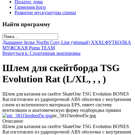
Пилатес дома
Гармония йоги
Развитие мускулатуры спины
Найти программу
Дышащее белье Norfin Cosy Line (чёрный) XXXL
ФУТБОЛКА
МУЖСКАЯ Puma TEAM
Вернуться к: Спортивная экипировка
Шлем для скейтборда TSG
Evolution Rat (L/XL, , , )
Шлем для катания на скейте SkateOne TSG Evolution BONES
Rat изготовлен из ударопрочной ABS оболочки с внутренним
слоем из вспененного материала EPS, имеет систему
вентиляции и анатомическую форму подбородка пряжки
pic_581f3eedeed5e.jpg
Описание
Шлем для катания на скейте SkateOne TSG Evolution BONES
Rat изготовлен из ударопрочной ABS оболочки с внутренним