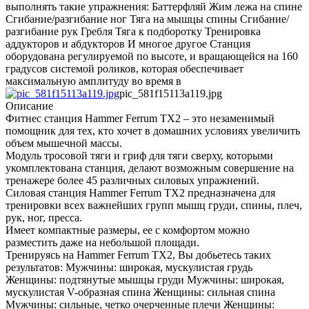
выполнять такие упражнения: Баттерфляй Жим лежа на спине
Сгибание/разгибание ног Тяга на мышцы спины Сгибание/
разгибание рук Гребля Тяга к подборотку Тренировка
аддукторов и абдукторов И многое другое Станция
оборудована регулируемой по высоте, и вращающейся на 160
градусов системой роликов, которая обеспечивает
максимальную амплитуду во время в
pic_581f15113a119.jpg
Описание
Фитнес станция Hammer Ferrum TX2 – это незаменимый
помощник для тех, кто хочет в домашних условиях увеличить
объем мышечной массы.
Модуль тросовой тяги и гриф для тяги сверху, которыми
укомплектована станция, делают возможным совершение на
тренажере более 45 различных силовых упражнений.
Силовая станция Hammer Ferrum TX2 предназначена для
тренировки всех важнейших групп мышц груди, спины, плеч,
рук, ног, пресса.
Имеет компактные размеры, ее с комфортом можно
разместить даже на небольшой площади.
Тренируясь на Hammer Ferrum TX2, Вы добьетесь таких
результатов: Мужчины: широкая, мускулистая грудь
Женщины: подтянутые мышцы груди Мужчины: широкая,
мускулистая V-образная спина Женщины: сильная спина
Мужчины: сильные, четко очерченные плечи Женщины: