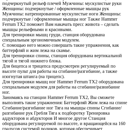
подчеркнутый рельеф плечей Мужчины: мускулистые руки
Женщины: подчеркнутые / оформленные мышцы рук
Мужчины: натренированные мускулистые ноги Женщины:
подчеркнутые / оформленные мышцы ног Также Hammer
Ferrum TX2 поможет Вам накачать пресс живота – сделать
мышцы рельефными и красивыми.
Для тренировки мышц груди, станция оборудована
специальным эргономичным модулем.
С помощью него можно совершать такие упражнения, как
баттерфляй и жим лежа на скамье.
Для тренировки спины, станция оборудована вертикальной
тягой и тягой нижнего блока.
Для бицепса и трицепса предусмотрен регулируемый по
высоте пульт для работы на сгибание/разгибание, а также
изогнутая штанга (на трицепс).
Для тренировки мышц ног Hammer Ferrum TX2 оборудована
специальным модулем для работы на сгибание/разнибание
ног.
Занимаясь на станции Hammer Ferrum TX2, Вы сможете
выполнять такие упражнения: Баттерфляй Жим лежа на спине
Сгибание/разгибание ног Тяга на мышцы спины Сгибание/
разгибание рук Гребля Тяга к подборотку Тренировка
аддукторов и абдукторов И многое другое Станция
оборудована регулируемой по высоте, и вращающейся на 160
градусов системой роликов, которая обеспечивает