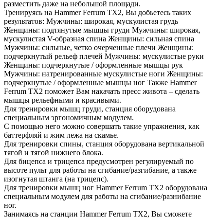
разместить даже на небольшой площади.
Тренируясь на Hammer Ferrum TX2, Вы добьетесь таких
результатов: Мужчины: широкая, мускулистая грудь
Женщины: подтянутые мышцы груди Мужчины: широкая,
мускулистая V-образная спина Женщины: сильная спина
Мужчины: сильные, четко очерченные плечи Женщины:
подчеркнутый рельеф плечей Мужчины: мускулистые руки
Женщины: подчеркнутые / оформленные мышцы рук
Мужчины: натренированные мускулистые ноги Женщины:
подчеркнутые / оформленные мышцы ног Также Hammer
Ferrum TX2 поможет Вам накачать пресс живота – сделать
мышцы рельефными и красивыми.
Для тренировки мышц груди, станция оборудована
специальным эргономичным модулем.
С помощью него можно совершать такие упражнения, как
баттерфляй и жим лежа на скамье.
Для тренировки спины, станция оборудована вертикальной
тягой и тягой нижнего блока.
Для бицепса и трицепса предусмотрен регулируемый по
высоте пульт для работы на сгибание/разгибание, а также
изогнутая штанга (на трицепс).
Для тренировки мышц ног Hammer Ferrum TX2 оборудована
специальным модулем для работы на сгибание/разнибание
ног.
Занимаясь на станции Hammer Ferrum TX2, Вы сможете