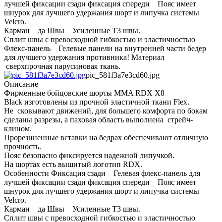
лучшей фиксации сзади фиксация спереди Пояс имеет
шнурок для лучшего удержания шорт и липучка системы
Velcro.
Карман да Швы Усиленные Т3 швы.
Сплит швы с превосходной гибкостью и эластичностью
Флекс-панель Гелевые панели на внутренней части бедер
для лучшего удержания противника! Материал
сверхпрочная парусиновая ткань.
pic_581f3a7e3cd60.jpg
Описание
Фирменные бойцовские шорты MMA RDX X8
Black изготовлены из прочной эластичной ткани Flex.
Не сковывают движений, для большего комфорта по бокам
сделаны разрезы, а паховая область выполнена стрейч-
клином.
Прорезиненные вставки на бедрах обеспечивают отличную
прочность.
Пояс безопасно фиксируется надежной липучкой.
На шортах есть вышитый логотип RDX.
Особенности Фиксация сзади Гелевая флекс-панель для
лучшей фиксации сзади фиксация спереди Пояс имеет
шнурок для лучшего удержания шорт и липучка системы
Velcro.
Карман да Швы Усиленные Т3 швы.
Сплит швы с превосходной гибкостью и эластичностью