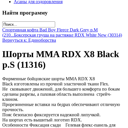
Асаны для оздоровления
Найти программу
Спортивная кофта Bad Boy Fleece Dark Grey р.M
(210...
Боксерская груша на растяжке RDX White New (30314)
Вернуться к: Единоборства
Шорты MMA RDX X8 Black
р.S (11316)
Фирменные бойцовские шорты MMA RDX X8
Black изготовлены из прочной эластичной ткани Flex.
Не сковывают движений, для большего комфорта по бокам
сделаны разрезы, а паховая область выполнена стрейч-
клином.
Прорезиненные вставки на бедрах обеспечивают отличную
прочность.
Пояс безопасно фиксируется надежной липучкой.
На шортах есть вышитый логотип RDX.
Особенности Фиксация сзади Гелевая флекс-панель для