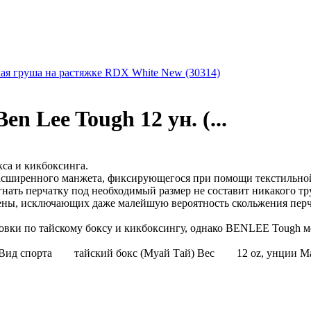
ая груша на растяжке RDX White New (30314)
n Lee Tough 12 ун. (...
кса и кикбоксинга.
расширенного манжета, фиксирующегося при помощи текстильной
нать перчатку под необходимый размер не составит никакого тр
ны, исключающих даже малейшую вероятность скольжения перчат
вки по тайскому боксу и кикбоксингу, однако BENLEE Tough мо
 Вид спорта тайский бокс (Муай Тай) Вес 12 oz, унции 