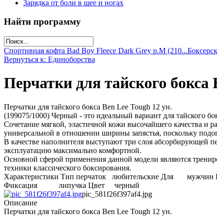
Зарядка от боли в шее и ногах
Найти программу
Спортивная кофта Bad Boy Fleece Dark Grey р.M (210...
Боксерск
Вернуться к: Единоборства
Перчатки для тайского бокса Be
Перчатки для тайского бокса Ben Lee Tough 12 ун.
(199075/1000) Черный - это идеальный вариант для тайского бо
Сочетание мягкой, эластичной кожи высочайшего качества и 
универсальной в отношении ширины запястья, поскольку подог
В качестве наполнителя выступают три слоя абсорбирующей пе
эксплуатацию максимально комфортной.
Основной сферой применения данной модели являются трениро
техники классического боксирования.
Характеристики Тип перчаток любительские Для мужчин
Фиксация липучка Цвет черный
pic_581f26f397af4.jpg
Описание
Перчатки для тайского бокса Ben Lee Tough 12 ун.