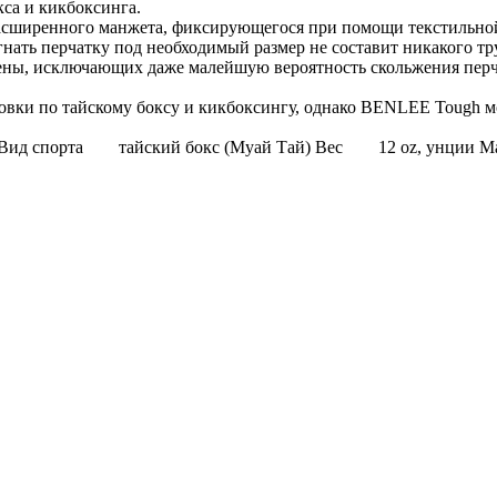
кса и кикбоксинга.
расширенного манжета, фиксирующегося при помощи текстильной
нать перчатку под необходимый размер не составит никакого тр
ны, исключающих даже малейшую вероятность скольжения перчат
вки по тайскому боксу и кикбоксингу, однако BENLEE Tough мо
 Вид спорта тайский бокс (Муай Тай) Вес 12 oz, унции 