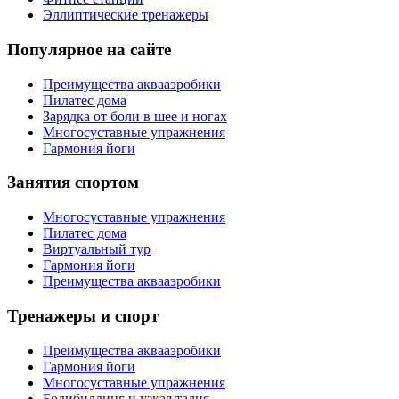
Эллиптические тренажеры
Популярное на сайте
Преимущества аквааэробики
Пилатес дома
Зарядка от боли в шее и ногах
Многосуставные упражнения
Гармония йоги
Занятия спортом
Многосуставные упражнения
Пилатес дома
Виртуальный тур
Гармония йоги
Преимущества аквааэробики
Тренажеры и спорт
Преимущества аквааэробики
Гармония йоги
Многосуставные упражнения
Бодибилдинг и узкая талия