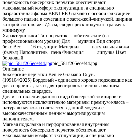
поверхность боксерских перчаток обеспечивают
максимальный комфорт эксплуатации, а специально
разработанная форма BENLEE Graziano с особой фиксацией
большого пальца в сочетании с застежкой-липучкой, ширина
которой составляет 7,5 см, сводят риск получить травму к
минимуму.
Характеристики Тип перчаток любительские (на
профессиональном уровне) Для мужчин Вид спорта
бокс Вес 16 oz, унции Материал натуральная кожа
(бычья) Наполнитель пена Фиксация липучка Цвет
бордовый
pic_581f265ecef44.jpg
Описание
Боксерские перчатки Benlee Graziano 16 ун.
(199104/2025) Бордовый - одинаково хорошо подходящие как
для спарринга, так и для тренировок с использованием
специальных снарядов.
Для изготовления данного вида боксерской экипировки
используются исключительно материалы премиум-класса –
натуральная кожа сочетается в данной модели с
высококачественным пенным амортизирующим
наполнителем.
Мягкая подкладка и перфорированная внутренняя
поверхность боксерских перчаток обеспечивают
максимальный комфорт эксплуатации, а специально