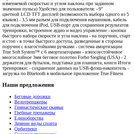
изменяемой скоростью и углом наклона при заданном
значении пульса) Удобство для пользователя: - 9"
цветной LCD TFT дисплей (возможность выбора одного из 5
языков) - 3,5 мм разъем для подключения наушников, кабель
для подключения iPod, USB-порт для сохранения результатов
тренировки, встроенное аудио и видео управление - кнопки
быстрого набора скорости и угла наклона - на поручнях, старт
и стоп - в точке быстрого доступа, разведенные в стороны
поручни с влагостойкими ручками - система амортизации
True Soft System™ с 6 амортизаторами - износоустойчивое
многослойное 3мм беговое полотно Forbo Siegling (USA) - 2
держателя для бутылок, подставка для планшета, книги Итоги
тренировки: - сохранение данных на USB-флэш-накопитель -
загрузка по Bluetooth в мобильное приложение True Fitness
Наши предложения
Беговые дорожки
Велотренажеры
Гимнастические скамьи
Гребные тренажеры
Единоборства
Зимние виды спорта
Орбитреки