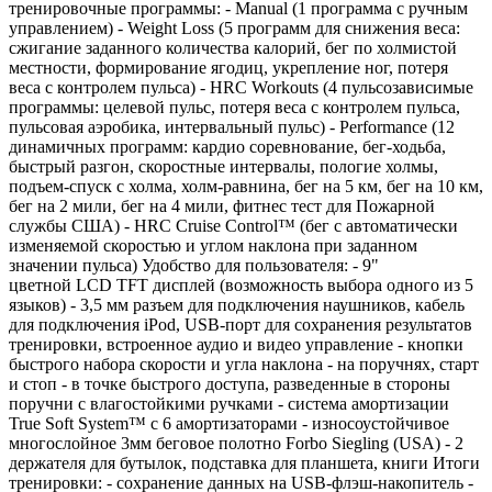
тренировочные программы: - Manual (1 программа с ручным
управлением) - Weight Loss (5 программ для снижения веса:
сжигание заданного количества калорий, бег по холмистой
местности, формирование ягодиц, укрепление ног, потеря
веса с контролем пульса) - HRC Workouts (4 пульсозависимые
программы: целевой пульс, потеря веса с контролем пульса,
пульсовая аэробика, интервальный пульс) - Performance (12
динамичных программ: кардио соревнование, бег-ходьба,
быстрый разгон, скоростные интервалы, пологие холмы,
подъем-спуск с холма, холм-равнина, бег на 5 км, бег на 10 км,
бег на 2 мили, бег на 4 мили, фитнес тест для Пожарной
службы США) - HRC Cruise Control™ (бег с автоматически
изменяемой скоростью и углом наклона при заданном
значении пульса) Удобство для пользователя: - 9"
цветной LCD TFT дисплей (возможность выбора одного из 5
языков) - 3,5 мм разъем для подключения наушников, кабель
для подключения iPod, USB-порт для сохранения результатов
тренировки, встроенное аудио и видео управление - кнопки
быстрого набора скорости и угла наклона - на поручнях, старт
и стоп - в точке быстрого доступа, разведенные в стороны
поручни с влагостойкими ручками - система амортизации
True Soft System™ с 6 амортизаторами - износоустойчивое
многослойное 3мм беговое полотно Forbo Siegling (USA) - 2
держателя для бутылок, подставка для планшета, книги Итоги
тренировки: - сохранение данных на USB-флэш-накопитель -