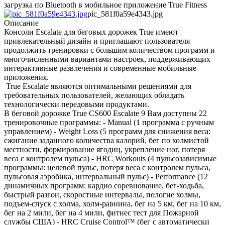
загрузка по Bluetooth в мобильное приложение True Fitness
pic_581f0a59e4343.jpg
Описание
Консоли Escalate для беговых дорожек True имеют
привлекательный дизайн и приглашают пользователя
продолжить тренировки с большим количеством программ и
многочисленными вариантами настроек, поддерживающих
интерактивные развлечения и современные мобильные
приложения.
True Escalate являются оптимальными решениями для
требовательных пользователей, желающих обладать
технологически передовыми продуктами.
В беговой дорожке True CS600 Escalate 9 Вам доступны 22
тренировочные программы: - Manual (1 программа с ручным
управлением) - Weight Loss (5 программ для снижения веса:
сжигание заданного количества калорий, бег по холмистой
местности, формирование ягодиц, укрепление ног, потеря
веса с контролем пульса) - HRC Workouts (4 пульсозависимые
программы: целевой пульс, потеря веса с контролем пульса,
пульсовая аэробика, интервальный пульс) - Performance (12
динамичных программ: кардио соревнование, бег-ходьба,
быстрый разгон, скоростные интервалы, пологие холмы,
подъем-спуск с холма, холм-равнина, бег на 5 км, бег на 10 км,
бег на 2 мили, бег на 4 мили, фитнес тест для Пожарной
службы США) - HRC Cruise Control™ (бег с автоматически