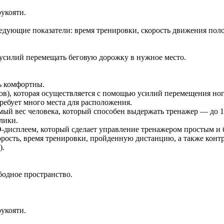
укояти.
ующие показатели: время тренировки, скорость движения поло
усилий перемещать беговую дорожку в нужное место.
ь комфортны.
ов), которая осуществляется с помощью усилий перемещения ног 
ребует много места для расположения.
мый вес человека, который способен выдержать тренажер — до 10
лики.
дисплеем, который сделает управление тренажером простым и
ость, время тренировки, пройденную дистанцию, а также контро
).
бодное пространство.
укояти.