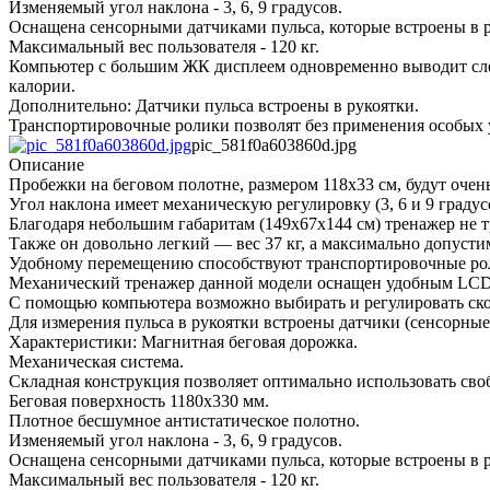
Изменяемый угол наклона - 3, 6, 9 градусов.
Оснащена сенсорными датчиками пульса, которые встроены в р
Максимальный вес пользователя - 120 кг.
Компьютер с большим ЖК дисплеем одновременно выводит след
калории.
Дополнительно: Датчики пульса встроены в рукоятки.
Транспортировочные ролики позволят без применения особых 
pic_581f0a603860d.jpg
Описание
Пробежки на беговом полотне, размером 118х33 см, будут очен
Угол наклона имеет механическую регулировку (3, 6 и 9 градус
Благодаря небольшим габаритам (149х67х144 см) тренажер не т
Также он довольно легкий — вес 37 кг, а максимально допусти
Удобному перемещению способствуют транспортировочные ро
Механический тренажер данной модели оснащен удобным LCD-
С помощью компьютера возможно выбирать и регулировать скор
Для измерения пульса в рукоятки встроены датчики (сенсорные
Характеристики: Магнитная беговая дорожка.
Механическая система.
Складная конструкция позволяет оптимально использовать сво
Беговая поверхность 1180х330 мм.
Плотное бесшумное антистатическое полотно.
Изменяемый угол наклона - 3, 6, 9 градусов.
Оснащена сенсорными датчиками пульса, которые встроены в р
Максимальный вес пользователя - 120 кг.