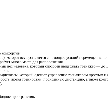
ь комфортны.
ов), которая осуществляется с помощью усилий перемещения ног 
ребует много места для расположения.
мый вес человека, который способен выдержать тренажер — до 10
лики.
дисплеем, который сделает управление тренажером простым и
ость, время тренировки, пройденную дистанцию, а также контро
).
бодное пространство.