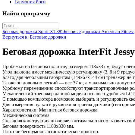
Гармония йоги
Найти программу
Беговая дорожка Spirit XT385
Беговые дорожки American Fitness
Вернуться к: Беговые дорожки
Беговая дорожка InterFit Jessy
Пробежки на беговом полотне, размером 118х33 см, будут очен
Угол наклона имеет механическую регулировку (3, 6 и 9 градус
Благодаря небольшим габаритам (149х67х144 см) тренажер не т
Также он довольно легкий — вес 37 кг, а максимально допусти
Удобному перемещению способствуют транспортировочные ро
Механический тренажер данной модели оснащен удобным LCD-
С помощью компьютера возможно выбирать и регулировать скор
Для измерения пульса в рукоятки встроены датчики (сенсорные
Характеристики: Магнитная беговая дорожка.
Механическая система.
Складная конструкция позволяет оптимально использовать сво
Беговая поверхность 1180х330 мм.
Плотное бесшумное антистатическое полотно.