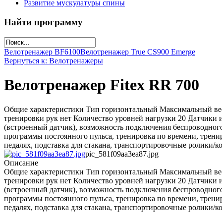
Развитие мускулатуры спины
Найти программу
Велотренажер ВF6100
Велотренажер True CS900 Emerge
Вернуться к: Велотренажеры
Велотренажер Fitex RR 700
Общие характеристики Тип горизонтальный Максимальный вес 
тренировки рук нет Количество уровней нагрузки 20 Датчики и
(встроенный датчик), возможность подключения беспроводно
программы постоянного пульса, тренировка по времени, трен
педалях, подставка для стакана, транспортировочные ролики/к
pic_581f09aa3ea87.jpg
Описание
Общие характеристики Тип горизонтальный Максимальный вес 
тренировки рук нет Количество уровней нагрузки 20 Датчики и
(встроенный датчик), возможность подключения беспроводно
программы постоянного пульса, тренировка по времени, трен
педалях, подставка для стакана, транспортировочные ролики/к