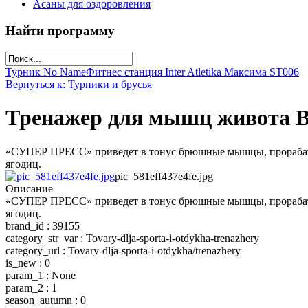
Асаны для оздоровления
Найти программу
Турник No Name
Фитнес станция Inter Atletika Максима SТ006
Вернуться к: Турники и брусья
Тренажер для мышц живота
«СУПЕР ПРЕСС» приведет в тонус брюшные мышцы, прорабатыв
ягодиц.
pic_581eff437e4fe.jpg
Описание
«СУПЕР ПРЕСС» приведет в тонус брюшные мышцы, прорабатыв
ягодиц.
brand_id : 39155
category_str_var : Tovary-dlja-sporta-i-otdykha-trenazhery
category_url : Tovary-dlja-sporta-i-otdykha/trenazhery
is_new : 0
param_1 : None
param_2 : 1
season_autumn : 0