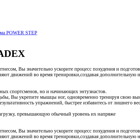
рма POWER STEP
RADEX
есом, Вы значительно ускорите процесс похудения и подготови
няют движений во время тренировки,создавая дополнительную на
ьных спортсменов, но и начинающих энтузиастов.
ьбы, Вы укрепите мышцы ног, одновременно тренируя свою вын
льтативность упражнений, быстрее избавитесь от лишнего веса
грузку, превышающую обычный уровень их напряже
есом, Вы значительно ускорите процесс похудения и подготови
няют движений во время тренировки,создавая дополнительную на