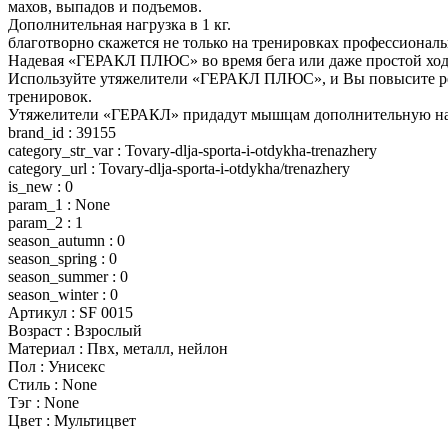
махов, выпадов и подъемов.
Дополнительная нагрузка в 1 кг.
благотворно скажется не только на тренировках профессионал
Надевая «ГЕРАКЛ ПЛЮС» во время бега или даже простой ход
Используйте утяжелители «ГЕРАКЛ ПЛЮС», и Вы повысите резу
тренировок.
Утяжелители «ГЕРАКЛ» придадут мышцам дополнительную на
brand_id : 39155
category_str_var : Tovary-dlja-sporta-i-otdykha-trenazhery
category_url : Tovary-dlja-sporta-i-otdykha/trenazhery
is_new : 0
param_1 : None
param_2 : 1
season_autumn : 0
season_spring : 0
season_summer : 0
season_winter : 0
Артикул : SF 0015
Возраст : Взрослый
Материал : Пвх, металл, нейлон
Пол : Унисекс
Стиль : None
Тэг : None
Цвет : Мультицвет