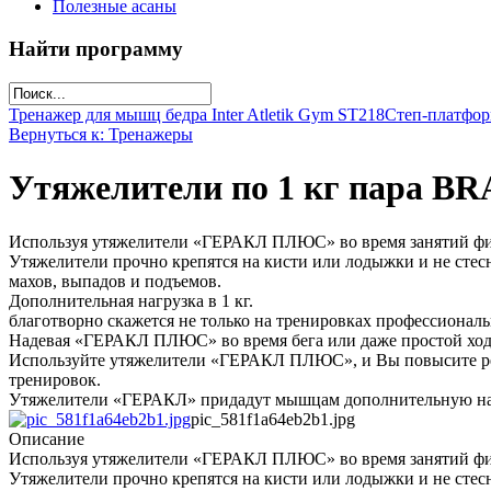
Полезные асаны
Найти программу
Тренажер для мышц бедра Inter Atletik Gym ST218
Степ-платфо
Вернуться к: Тренажеры
Утяжелители по 1 кг пара B
Используя утяжелители «ГЕРАКЛ ПЛЮС» во время занятий фитн
Утяжелители прочно крепятся на кисти или лодыжки и не стес
махов, выпадов и подъемов.
Дополнительная нагрузка в 1 кг.
благотворно скажется не только на тренировках профессионал
Надевая «ГЕРАКЛ ПЛЮС» во время бега или даже простой ход
Используйте утяжелители «ГЕРАКЛ ПЛЮС», и Вы повысите резу
тренировок.
Утяжелители «ГЕРАКЛ» придадут мышцам дополнительную на
pic_581f1a64eb2b1.jpg
Описание
Используя утяжелители «ГЕРАКЛ ПЛЮС» во время занятий фитн
Утяжелители прочно крепятся на кисти или лодыжки и не стес