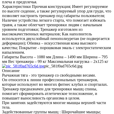
плеча и предплечья.
Характеристики Прочная конструкция; Имеет регулируемое
по высоте сидение, а также регулируемый упор для груди, что
позволяет настроить тренажер под габариты пользователя;
Наличие устройства легкого старта, что помогает избежать
травм, а также облегчает тренировки людям с начальным
уровнем подготовки; Тренажер изготовлен из
высококачественных материалов; Как наполнитель
используется двухслойный пенополиуретан (не подвергается
деформации); Обивка – искусственная кожа высокого
качества; Покрытие - порошковая эмаль с электростатическим
напылением.
Габариты Высота – 1080 мм Длина – 1490 мм Ширина – 795
мм Вес тренажера – 99 кг Максимальная нагрузка – 2х125 кг
pic_581f0ad765c6d.jpg
Описание
Рычажная тяга - это тренажер со свободными весами.
Он относится к линии профессиональных тренажеров,
которые используют во многих фитнес клубах и спортзалах.
Тренажер предназначен для тренировки мышц спины,
помогает сформировать атлетическое телосложение, и
повышает выносливость организма в целом.
При занятиях задействуются многие мышцы верхней части
тела.
Задействованные группы мышц : Широчайшие мышцы;