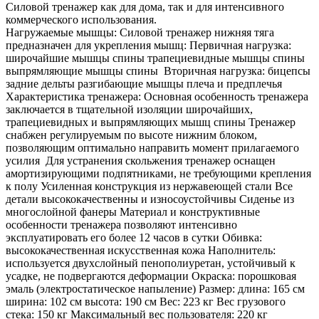
Силовой тренажер как для дома, так и для интенсивного
коммерческого использования.
Нагружаемые мышцы: Силовой тренажер нижняя тяга
предназначен для укрепления мышц: Первичная нагрузка:
широчайшие мышцы спины трапециевидные мышцы спины
выпрямляющие мышцы спины Вторичная нагрузка: бицепсы
задние дельты разгибающие мышцы плеча и предплечья
Характеристика тренажера: Основная особенность тренажера
заключается в тщательной изоляции широчайших,
трапециевидных и выпрямляющих мышц спины Тренажер
снабжен регулируемым по высоте нижним блоком,
позволяющим оптимально направить момент прилагаемого
усилия Для устранения скольжения тренажер оснащен
амортизирующими подпятниками, не требующими крепления
к полу Усиленная конструкция из нержавеющей стали Все
детали высококачественны и износоустойчивы Сиденье из
многослойной фанеры Материал и конструктивные
особенности тренажера позволяют интенсивно
эксплуатировать его более 12 часов в сутки Обивка:
высококачественная искусственная кожа Наполнитель:
используется двухслойный пенополиуретан, устойчивый к
усадке, не подвергаются деформации Окраска: порошковая
эмаль (электростатическое напыление) Размер: длина: 165 см
ширина: 102 см высота: 190 см Вес: 223 кг Вес грузового
стека: 150 кг Максимальный вес пользователя: 220 кг