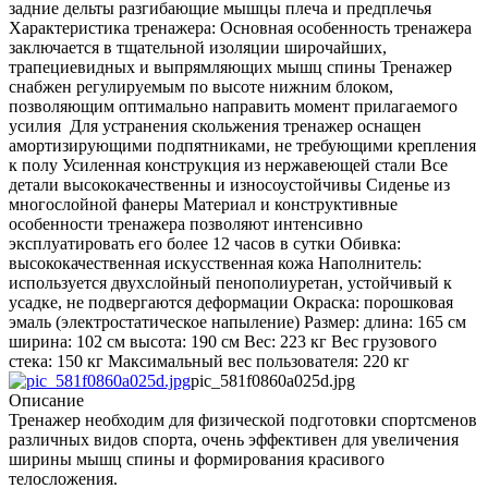
задние дельты разгибающие мышцы плеча и предплечья
Характеристика тренажера: Основная особенность тренажера
заключается в тщательной изоляции широчайших,
трапециевидных и выпрямляющих мышц спины Тренажер
снабжен регулируемым по высоте нижним блоком,
позволяющим оптимально направить момент прилагаемого
усилия Для устранения скольжения тренажер оснащен
амортизирующими подпятниками, не требующими крепления
к полу Усиленная конструкция из нержавеющей стали Все
детали высококачественны и износоустойчивы Сиденье из
многослойной фанеры Материал и конструктивные
особенности тренажера позволяют интенсивно
эксплуатировать его более 12 часов в сутки Обивка:
высококачественная искусственная кожа Наполнитель:
используется двухслойный пенополиуретан, устойчивый к
усадке, не подвергаются деформации Окраска: порошковая
эмаль (электростатическое напыление) Размер: длина: 165 см
ширина: 102 см высота: 190 см Вес: 223 кг Вес грузового
стека: 150 кг Максимальный вес пользователя: 220 кг
pic_581f0860a025d.jpg
Описание
Тренажер необходим для физической подготовки спортсменов
различных видов спорта, очень эффективен для увеличения
ширины мышц спины и формирования красивого
телосложения.