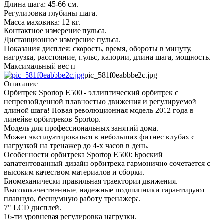
Длина шага: 45-66 см.
Регулировка глубины шага.
Масса маховика: 12 кг.
Контактное измерение пульса.
Дистанционное измерение пульса.
Показания дисплея: скорость, время, обороты в минуту,
нагрузка, расстояние, пульс, калории, длина шага, мощность.
Максимальный вес п
pic_581f0eabbbe2c.jpg
Описание
Орбитрек Sportop E500 - эллиптический орбитрек с
непревзойденной плавностью движения и регулируемой
длиной шага! Новая революционная модель 2012 года в
линейке орбитреков Sportop.
Модель для профессиональных занятий дома.
Может эксплуатироваться в небольших фитнес-клубах с
нагрузкой на тренажер до 4-х часов в день.
Особенности орбитрека Sportop E500: Броский
запатентованный дизайн орбитрека гармонично сочетается с
высоким качеством материалов и сборки.
Биомеханически правильная траектория движения.
Высококачественные, надежные подшипники гарантируют
плавную, бесшумную работу тренажера.
7" LCD дисплей.
16-ти уровневая регулировка нагрузки.