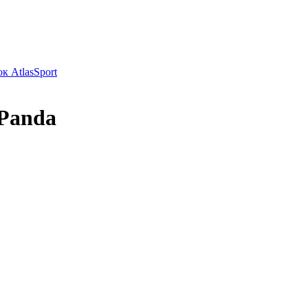
к AtlasSport
tPanda