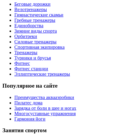
Беговые дорожки
Велотренажеры
Гимнастические скамьи
Гребные тренажеры
Единоборства
Зимние виды спорта
Орбитреки
Силовые тренажеры
Спортивная экипировка
Тренажеры
Турники и брусья
Фитнес
Фитнес станции
Эллиптические тренажеры
Популярное на сайте
Преимущества аквааэробики
Пилатес дома
Зарядка от боли в шее и ногах
Многосуставные упражнения
Гармония йоги
Занятия спортом