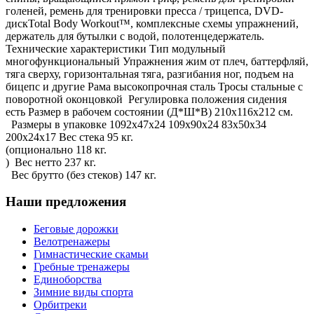
голеней, ремень для тренировки пресса / трицепса, DVD-
дискTotal Body Workout™, комплексные схемы упражнений,
держатель для бутылки с водой, полотенцедержатель.
Технические характеристики Тип модульный
многофункциональный Упражнения жим от плеч, баттерфляй,
тяга сверху, горизонтальная тяга, разгибания ног, подъем на
бицепс и другие Рама высокопрочная сталь Тросы стальные с
поворотной оконцовкой Регулировка положения сидения
есть Размер в рабочем состоянии (Д*Ш*В) 210х116х212 см.
Размеры в упаковке 1092х47х24 109х90х24 83х50х34
200х24х17 Вес стека 95 кг.
(опционально 118 кг.
) Вес нетто 237 кг.
Вес брутто (без стеков) 147 кг.
Наши предложения
Беговые дорожки
Велотренажеры
Гимнастические скамьи
Гребные тренажеры
Единоборства
Зимние виды спорта
Орбитреки