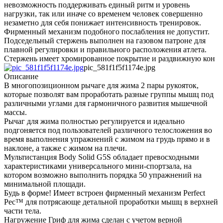
невозможность поддерживать единый ритм и уровень
нагрузки, так или иначе со временем человек совершенно
незаметно для себя понижает интенсивность тренировок.
Фирменный механизм подобного послабления не допустит.
Подседельный стержень выполнен на газовом патроне для
плавной регулировки и правильного расположения атлета.
Стержень имеет хромированное покрытие и раздвижную кон
pic_581f1f5f1174e.jpg
Описание
В многопозиционном рычаге для жима 2 пары рукояток,
которые позволят вам проработать разные группы мышц под
различными углами для гармоничного развития мышечной
массы.
Рычаг для жима полностью регулируется и идеально
подгоняется под пользователей различного телосложения во
время выполнения упражнений с жимом на грудь прямо и в
наклоне, а также с жимом на плечи.
Мультистанция Body Solid G5S обладает превосходными
характеристиками универсального мини-спортзала, на
котором возможно выполнить порядка 50 упражнений на
минимальной площади.
Будь в форме! Имеет встроен фирменный механизм Perfect
Pec™ для потрясающе детальной проработки мышц в верхней
части тела.
Нагружение Гриф для жима сделан с учетом верной