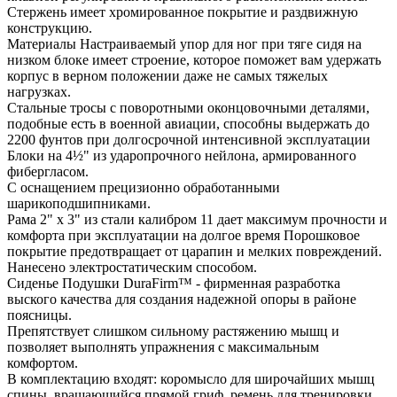
Стержень имеет хромированное покрытие и раздвижную
конструкцию.
Материалы Настраиваемый упор для ног при тяге сидя на
низком блоке имеет строение, которое поможет вам удержать
корпус в верном положении даже не самых тяжелых
нагрузках.
Стальные тросы с поворотными оконцовочными деталями,
подобные есть в военной авиации, способны выдержать до
2200 фунтов при долгосрочной интенсивной эксплуатации
Блоки на 4½" из ударопрочного нейлона, армированного
фибергласом.
С оснащением прецизионно обработанными
шарикоподшипниками.
Рама 2" х 3" из стали калибром 11 дает максимум прочности и
комфорта при эксплуатации на долгое время Порошковое
покрытие предотвращает от царапин и мелких повреждений.
Нанесено электростатическим способом.
Сиденье Подушки DuraFirm™ - фирменная разработка
выского качества для создания надежной опоры в районе
поясницы.
Препятствует слишком сильному растяжению мышц и
позволяет выполнять упражнения с максимальным
комфортом.
В комплектацию входят: коромысло для широчайших мышц
спины, вращающийся прямой гриф, ремень для тренировки