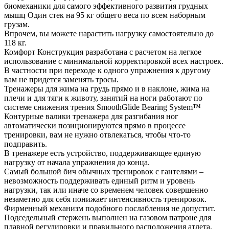
биомеханики для самого эффективного развития грудных
мышц Один стек на 95 кг общего веса по всем наборным
грузам.
Впрочем, вы можете нарастить нагрузку самостоятельно до
118 кг.
Комфорт Конструкция разработана с расчетом на легкое
использование с минимальной корректировкой всех настроек.
В частности при переходе к одного упражнения к другому
вам не придется заменять тросы.
Тренажеры для жима на грудь прямо и в наклоне, жима на
плечи и для тяги к животу, занятий на ноги работают по
системе снижения трения SmoothGlide Bearing System™
Контурные валики тренажера для разгибания ног
автоматически позиционируются прямо в процессе
тренировки, вам не нужно отвлекаться, чтобы что-то
подправить.
В тренажере есть устройство, поддерживающее единую
нагрузку от начала упражнения до конца.
Самый большой бич обычных тренировок с гантелями –
невозможность поддерживать единый ритм и уровень
нагрузки, так или иначе со временем человек совершенно
незаметно для себя понижает интенсивность тренировок.
Фирменный механизм подобного послабления не допустит.
Подседельный стержень выполнен на газовом патроне для
плавной регулировки и правильного расположения атлета.