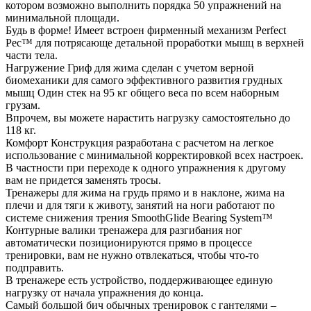
котором возможно выполнить порядка 50 упражнений на
минимальной площади.
Будь в форме! Имеет встроен фирменный механизм Perfect
Pec™ для потрясающе детальной проработки мышц в верхней
части тела.
Нагружение Гриф для жима сделан с учетом верной
биомеханики для самого эффективного развития грудных
мышц Один стек на 95 кг общего веса по всем наборным
грузам.
Впрочем, вы можете нарастить нагрузку самостоятельно до
118 кг.
Комфорт Конструкция разработана с расчетом на легкое
использование с минимальной корректировкой всех настроек.
В частности при переходе к одного упражнения к другому
вам не придется заменять тросы.
Тренажеры для жима на грудь прямо и в наклоне, жима на
плечи и для тяги к животу, занятий на ноги работают по
системе снижения трения SmoothGlide Bearing System™
Контурные валики тренажера для разгибания ног
автоматически позиционируются прямо в процессе
тренировки, вам не нужно отвлекаться, чтобы что-то
подправить.
В тренажере есть устройство, поддерживающее единую
нагрузку от начала упражнения до конца.
Самый большой бич обычных тренировок с гантелями –