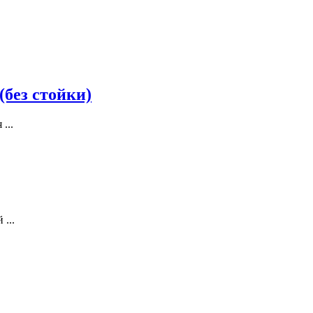
(без стойки)
...
...