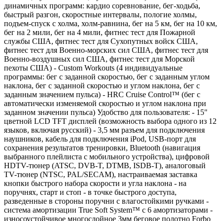
динамичных программ: кардио соревнование, бег-ходьба,
быстрый разгон, скоростные интервалы, пологие холмы,
подъем-спуск с холма, холм-равнина, бег на 5 км, бег на 10 км,
бег на 2 мили, бег на 4 мили, фитнес тест для Пожарной
службы США, фитнес тест для Сухопутных войск США,
фитнес тест для Военно-морских сил США, фитнес тест для
Военно-воздушных сил США, фитнес тест для Морской
пехоты США) - Custom Workouts (4 индивидуальные
программы: бег с заданной скоростью, бег с заданным углом
наклона, бег с заданной скоростью и углом наклона, бег с
заданным значением пульса) - HRC Cruise Control™ (бег с
автоматически изменяемой скоростью и углом наклона при
заданном значении пульса) Удобство для пользователя: - 15"
цветной LCD TFT дисплей (возможность выбора одного из 12
языков, включая русский) - 3,5 мм разъем для подключения
наушников, кабель для подключения iPod, USB-порт для
сохранения результатов тренировки, Bluetooth (навигация
выбранного плейлиста с мобильного устройства), цифровой
HDTV-тюнер (ATSC, DVB-T, DTMB, ISDB-T), аналоговый
TV-тюнер (NTSC, PAL/SECAM), настраиваемая заставка
кнопки быстрого набора скорости и угла наклона - на
поручнях, старт и стоп - в точке быстрого доступа,
разведенные в стороны поручни с влагостойкими ручками -
система амортизации True Soft System™ с 6 амортизаторами -
износоустойчивое многослойное 3мм беговое полотно Forbo