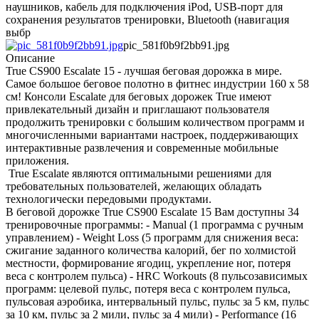
наушников, кабель для подключения iPod, USB-порт для
сохранения результатов тренировки, Bluetooth (навигация
выбр
pic_581f0b9f2bb91.jpg
Описание
True CS900 Escalate 15 - лучшая беговая дорожка в мире.
Самое большое беговое полотно в фитнес индустрии 160 х 58
см! Консоли Escalate для беговых дорожек True имеют
привлекательный дизайн и приглашают пользователя
продолжить тренировки с большим количеством программ и
многочисленными вариантами настроек, поддерживающих
интерактивные развлечения и современные мобильные
приложения.
True Escalate являются оптимальными решениями для
требовательных пользователей, желающих обладать
технологически передовыми продуктами.
В беговой дорожке True CS900 Escalate 15 Вам доступны 34
тренировочные программы: - Manual (1 программа с ручным
управлением) - Weight Loss (5 программ для снижения веса:
сжигание заданного количества калорий, бег по холмистой
местности, формирование ягодиц, укрепление ног, потеря
веса с контролем пульса) - HRC Workouts (8 пульсозависимых
программ: целевой пульс, потеря веса с контролем пульса,
пульсовая аэробика, интервальный пульс, пульс за 5 км, пульс
за 10 км, пульс за 2 мили, пульс за 4 мили) - Performance (16