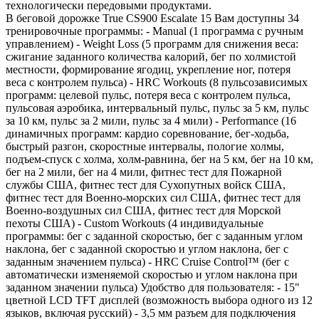
технологически передовыми продуктами.
В беговой дорожке True CS900 Escalate 15 Вам доступны 34
тренировочные программы: - Manual (1 программа с ручным
управлением) - Weight Loss (5 программ для снижения веса:
сжигание заданного количества калорий, бег по холмистой
местности, формирование ягодиц, укрепление ног, потеря
веса с контролем пульса) - HRC Workouts (8 пульсозависимых
программ: целевой пульс, потеря веса с контролем пульса,
пульсовая аэробика, интервальный пульс, пульс за 5 км, пульс
за 10 км, пульс за 2 мили, пульс за 4 мили) - Performance (16
динамичных программ: кардио соревнование, бег-ходьба,
быстрый разгон, скоростные интервалы, пологие холмы,
подъем-спуск с холма, холм-равнина, бег на 5 км, бег на 10 км,
бег на 2 мили, бег на 4 мили, фитнес тест для Пожарной
службы США, фитнес тест для Сухопутных войск США,
фитнес тест для Военно-морских сил США, фитнес тест для
Военно-воздушных сил США, фитнес тест для Морской
пехоты США) - Custom Workouts (4 индивидуальные
программы: бег с заданной скоростью, бег с заданным углом
наклона, бег с заданной скоростью и углом наклона, бег с
заданным значением пульса) - HRC Cruise Control™ (бег с
автоматически изменяемой скоростью и углом наклона при
заданном значении пульса) Удобство для пользователя: - 15"
цветной LCD TFT дисплей (возможность выбора одного из 12
языков, включая русский) - 3,5 мм разъем для подключения