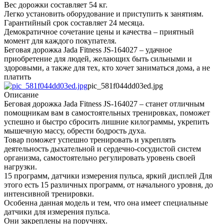
Вес дорожки составляет 54 кг.
Легко установить оборудование и приступить к занятиям.
Гарантийный срок составляет 24 месяца.
Демократичное сочетание цены и качества – приятный
момент для каждого покупателя.
Беговая дорожка Jada Fitness JS-164027 – удачное
приобретение для людей, желающих быть сильными и
здоровыми, а также для тех, кто хочет заниматься дома, а не
платить
pic_581f044dd03ed.jpg
Описание
Беговая дорожка Jada Fitness JS-164027 – станет отличным
помощникам вам в самостоятельных тренировках, поможет
успешно и быстро сбросить лишние килограммы, укрепить
мышечную массу, обрести бодрость духа.
Товар поможет успешно тренировать и укреплять
деятельность дыхательной и сердечно-сосудистой систем
организма, самостоятельно регулировать уровень своей
нагрузки.
15 программ, датчики измерения пульса, яркий дисплей Для
этого есть 15 различных программ, от начального уровня, до
интенсивной тренировки.
Особенна данная модель и тем, что она имеет специальные
датчики для измерения пульса.
Они закреплены на поручнях.