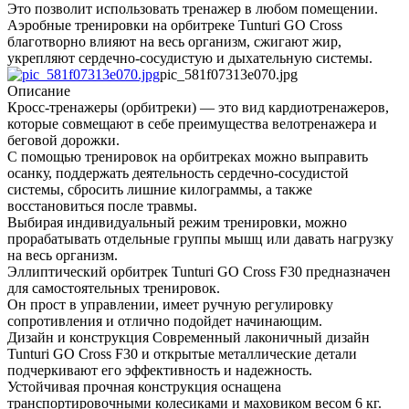
Это позволит использовать тренажер в любом помещении.
Аэробные тренировки на орбитреке Tunturi GO Cross
благотворно влияют на весь организм, сжигают жир,
укрепляют сердечно-сосудистую и дыхательную системы.
pic_581f07313e070.jpg
Описание
Кросс-тренажеры (орбитреки) — это вид кардиотренажеров,
которые совмещают в себе преимущества велотренажера и
беговой дорожки.
С помощью тренировок на орбитреках можно выправить
осанку, поддержать деятельность сердечно-сосудистой
системы, сбросить лишние килограммы, а также
восстановиться после травмы.
Выбирая индивидуальный режим тренировки, можно
прорабатывать отдельные группы мышц или давать нагрузку
на весь организм.
Эллиптический орбитрек Tunturi GO Cross F30 предназначен
для самостоятельных тренировок.
Он прост в управлении, имеет ручную регулировку
сопротивления и отлично подойдет начинающим.
Дизайн и конструкция Современный лаконичный дизайн
Tunturi GO Cross F30 и открытые металлические детали
подчеркивают его эффективность и надежность.
Устойчивая прочная конструкция оснащена
транспортировочными колесиками и маховиком весом 6 кг.