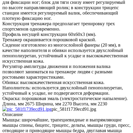
для фиксации ног; блок для тяги снизу имеет регулируемый
по высоте направляющий ролик; в конструкции трицепс
станции имеется регулируемый валик, обеспечивающий
плотную фиксацию ног.
Конструкция тренажера предполагает тренировку трех
спортсменов одновременно.
Профиль несущей конструкции 60х60х3 (мм).
Тренажер окрашивается порошковой краской.
Сидение изготовлено из многослойной фанеры (20 мм), в
качестве наполнителя и обивки используется двухслойный
пенополиуретан, устойчивый к усадке и высококачественная
искусственная кожа.
Регулятор амплитуды движения и положения валика
позволяют заниматься на тренажере людям с разными
ростовыми характеристиками.
Обивка: высококачественная искусственная кожа.
Наполнитель: используется двухслойный пенополиуретан,
устойчивый к усадке, не подвергаются деформации.
Окраска: порошковая эмаль (электростатическое напыление).
Длина, мм 2675 Ширина, мм 2270 Высота, мм 2230
pic_581f1739ecd91.jpg
Описание
Мышцы: широчайшие, трапециевидные и выпрямляющие
мышцы спины, бицепс, трицепс, дельты, мышцы груди, пресс,
отводящие и приводящие мышцы бедра, двуглавая мышца