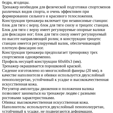
бедра, ягодицы.
Тренажер необходим для физической подготовки спортсменов
различных видов спорта, и очень эффективен при
формировании сильного и красивого телосложения.
Конструкция тренажера включает три независимые станции:
блок для тяги с верху, блок для тяги снизу и трицепс станция.
Блок для тяги с верху имеет регулируемые опорные валики
для фиксации ног; блок для тяги снизу имеет регулируемый
по высоте направляющий ролик; в конструкции трицепс
станции имеется регулируемый валик, обеспечивающий
плотную фиксацию ног.
Конструкция тренажера предполагает тренировку трех
спортсменов одновременно.
Профиль несущей конструкции 60х60х3 (мм).
Тренажер окрашивается порошковой краской.
Сидение изготовлено из многослойной фанеры (20 мм), в
качестве наполнителя и обивки используется двухслойный
пенополиуретан, устойчивый к усадке и высококачественная
искусственная кожа.
Регулятор амплитуды движения и положения валика
позволяют заниматься на тренажере людям с разными
ростовыми характеристиками.
Обивка: высококачественная искусственная кожа.
Наполнитель: используется двухслойный пенополиуретан,
устойчивый к усадке, не подвергаются деформации.