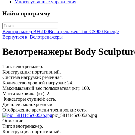
Многосуставные упражнения
Найти программу
Велотренажер ВF6100
Велотренажер True CS900 Emerge
Вернуться к: Велотренажеры
Велотренажеры Body Sculptur
Тип: велотренажер.
Конструкция: портативный.
Система нагрузки: ременная.
Количество уровней нагрузки: 24.
Максимальный вес пользователя (кг): 100.
Масса маховика (кг): 2.
Фиксаторы ступней: есть.
Дисплей: монохромный.
Отображение времени тренировки: есть.
pic_581f1c5c605ab.jpg
Описание
Тип: велотренажер.
Конструкция: портативный.